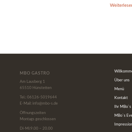
Weiterlese
Willkomm
MBO GASTRO
Über uns
Am Lausberg 1
65510 Hünstetten
Menü
Tel.: 06126-5019644
Kontakt
E-Mail: info@mbo-s.de
Ihr MBo`s
Öffnungszeiten
MBo`s Eve
Montags geschlossen
Impressio
Di-Mi:9.00 – 20.00