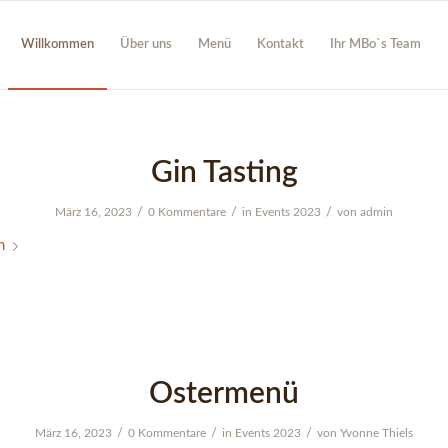
Willkommen
Über uns
Menü
Kontakt
Ihr MBo`s Team
Gin Tasting
/
/
/
März 16, 2023
0 Kommentare
in
Events 2023
von
admin
n
Ostermenü
/
/
/
März 16, 2023
0 Kommentare
in
Events 2023
von
Yvonne Thiels