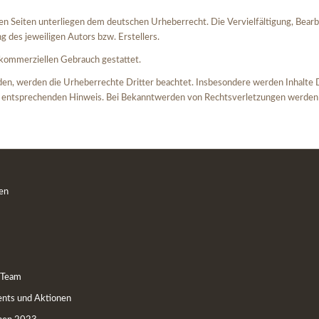
esen Seiten unterliegen dem deutschen Urheberrecht. Die Vervielfältigung, Bear
 des jeweiligen Autors bzw. Erstellers.
t kommerziellen Gebrauch gestattet.
rden, werden die Urheberrechte Dritter beachtet. Insbesondere werden Inhalte D
 entsprechenden Hinweis. Bei Bekanntwerden von Rechtsverletzungen werden w
en
 Team
nts und Aktionen