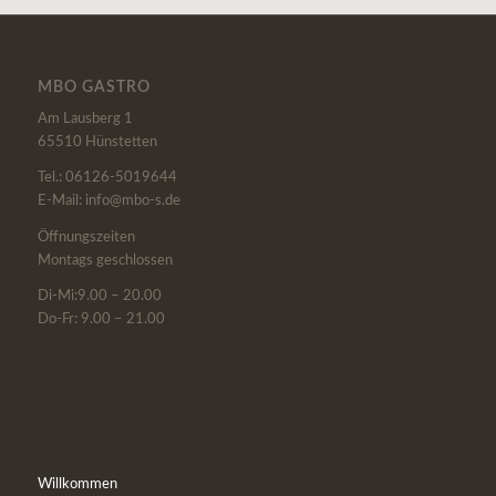
MBO GASTRO
Am Lausberg 1
65510 Hünstetten
Tel.: 06126-5019644
E-Mail: info@mbo-s.de
Öffnungszeiten
Montags geschlossen
Di-Mi:9.00 – 20.00
Do-Fr: 9.00 – 21.00
Willkommen